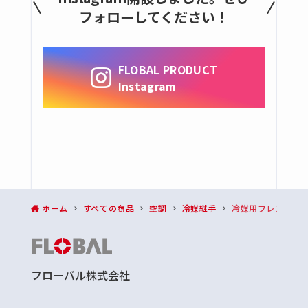
給水・給湯、排水用継手
フォローしてください！
フレキ管・継手
全ての商品
FLOBAL PRODUCT
フレキパイプ
Instagram
フレキパイプ用継手
銅管・コイル銅管
全ての商品
銅管
コイル銅管
銅管継手
ホーム
すべての商品
空調
冷媒継手
冷媒用フレアージ
全ての商品
冷媒用ロー付け銅継手
フローバル株式会社
水栓継手
青銅製ねじ込継手(NPb処理品)