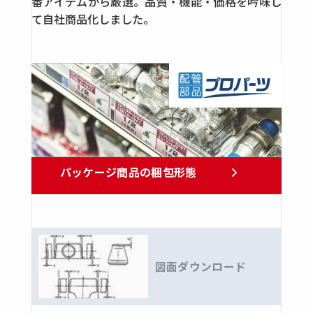
番アイテムから厳選。品質・機能・価格を吟味し
鍛鋼製さし込溶接タイプ
て自社商品化しました。
ステンレス製さし込溶接タイプ
油圧用ホースアダプター
全ての商品
ホースアダプター
高圧フランジ
全ての商品
角フランジ
パッケージ商品の梱包形態
銅管継手・バルブ
リングジョイント ・フレアージョイント
全ての商品
リングジョイント
図面ダウンロード
フレアージョイント(一般機械用)
黄銅製ねじ込み継手