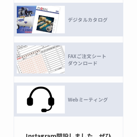
全ての商品
黄銅製ねじ込み継手
デジタルカタログ
黄銅製バルブ
全ての商品
ボールバルブ
FAXご注文シート
ゲート
ダウンロード
コンパクトボールバルブ
黄銅製コック
ニードルバルブ
銅管用くい込み継手
Webミーティング
全ての商品
銅管用くい込み継手(B型)
銅管用くい込み継手(B1型)
Instagram開設しました。ぜひ