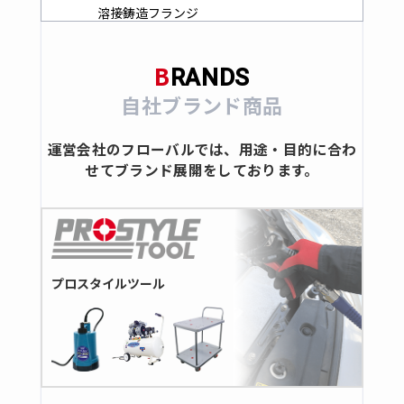
溶接鋳造フランジ
突合せ溶接管継手
B
ステンレス製バルブ・コック
RANDS
自社ブランド商品
全ての商品
ボールバルブ
運営会社のフローバルでは、用途・目的に合わ
ゲート
せてブランド展開をしております。
グローブ
ストレーナ
スイングチャッキ
コック
プロスタイルツール
ステンレス製ダブルフェルール継手
全ての商品
ダブルフェルール継手
ボールバルブ