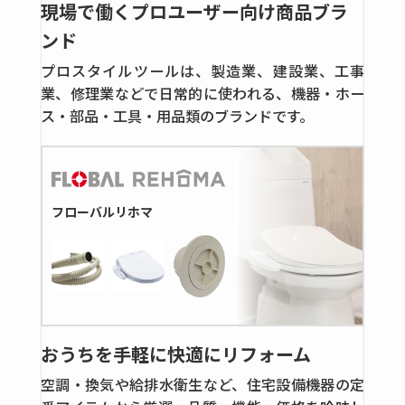
現場で働くプロユーザー向け商品ブラ
フロート式流量計
ンド
全ての商品
プロスタイルツールは、製造業、建設業、工事
フローモニター＆フローインジケーター
業、修理業などで日常的に使われる、機器・ホー
ス・部品・工具・用品類のブランドです。
フローモニター
高圧用継手
鋼管用くい込み継手
全ての商品
フローバルリホマ
鍛鋼製くい込タイプ
高圧ねじ込み継手
全ての商品
鋼製ねじ込タイプ
おうちを手軽に快適にリフォーム
鍛鋼製ねじ込タイプ
空調・換気や給排水衛生など、住宅設備機器の定
ステンレス製ねじ込タイプ