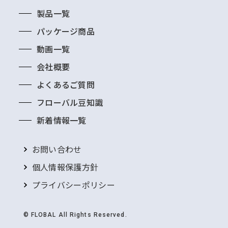
冷媒用ロー付け銅継手
製品一覧
水栓継手
パッケージ商品
青銅製ねじ込継手(NPb処理品)
動画一覧
衛生排水用継手
会社概要
全ての商品
よくあるご質問
クローム継手
フローバル豆知識
空調
新着情報一覧
冷媒継手
全ての商品
お問い合わせ
冷媒用フレアージョイント
個人情報保護方針
個人情報保護方針
プライバシーポリシー
© FLOBAL All Rights Reserved.