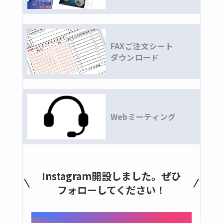
リングジョイント
フレアージョイント(一般機械用)
黄銅製ねじ込み継手
FAXご注文シート
ダウンロード
全ての商品
黄銅製ねじ込み継手
黄銅製バルブ
全ての商品
Webミーティング
ボールバルブ
ゲート
コンパクトボールバルブ
黄銅製コック
Instagram開設しました。ぜひ
フォローしてください！
ニードルバルブ
銅管用くい込み継手
全ての商品