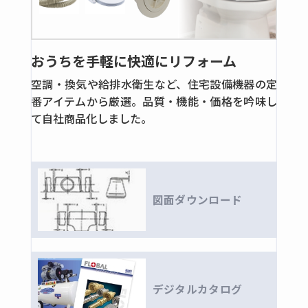
鋼製ねじ込タイプ
鍛鋼製ねじ込タイプ
ステンレス製ねじ込タイプ
おうちを手軽に快適にリフォーム
鍛鋼製さし込溶接タイプ
空調・換気や給排水衛生など、住宅設備機器の定
ステンレス製さし込溶接タイプ
番アイテムから厳選。品質・機能・価格を吟味し
油圧用ホースアダプター
て自社商品化しました。
全ての商品
ホースアダプター
高圧フランジ
図面ダウンロード
全ての商品
角フランジ
銅管継手・バルブ
リングジョイント ・フレアージョイント
デジタルカタログ
全ての商品