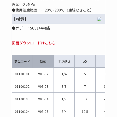
蒸気…0.5MPa
●使用温度範囲：ー20℃~200℃（凍結なきこと）
【材質】
●ボデー：SCS14A相当
図面ダウンロードはこちら
商品コード
型式
ネジ(Rc)
φD
H
01100101
V03-02
1/4
5
31.5
01100102
V03-03
3/8
7
36
01100103
V03-04
1/2
9.2
42
01100104
V03-06
3/4
12.5
44