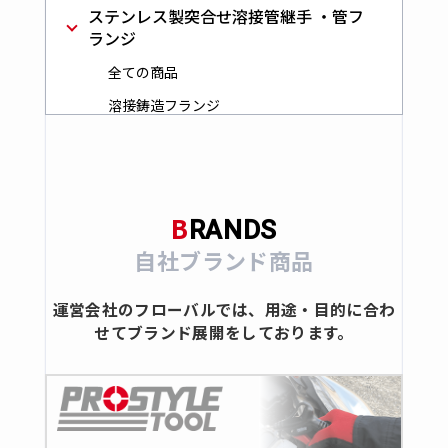
ステンレス製突合せ溶接管継手 ・管フ
ランジ
全ての商品
溶接鋳造フランジ
突合せ溶接管継手
ステンレス製バルブ・コック
全ての商品
B
RANDS
ボールバルブ
自社ブランド商品
ゲート
グローブ
運営会社のフローバルでは、用途・目的に合わ
せてブランド展開をしております。
ストレーナ
スイングチャッキ
コック
ステンレス製ダブルフェルール継手