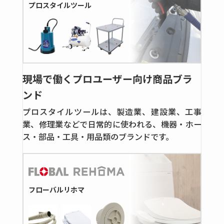
プロスタイルツール
全ての商品
ダブルフェルール継手
ボールバルブ
フロート式流量計
全ての商品
現場で働くプロユーザー向け商品ブラ
ンド
フローモニター＆フローインジケーター
フローモニター
プロスタイルツールは、製造業、建設業、工事
業、修理業などで日常的に使われる、機器・ホー
高圧用継手
ス・部品・工具・用品類のブランドです。
鋼管用くい込み継手
全ての商品
鍛鋼製くい込タイプ
フローバルリホマ
高圧ねじ込み継手
全ての商品