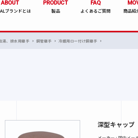
ABOUT
PRODUCT
FAQ
MOV
BALブランドとは
製品
よくあるご質問
商品紹
給湯、排水用継手
銅管継手
冷媒用ロー付け銅継手
深型キャップ
メーカー :
国内メー