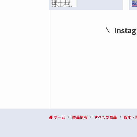
全ての商品
銅管用くい込み継手(B型)
銅管用くい込み継手(B1型)
Ins
給水・給湯、排水用継手
フレキ管・継手
全ての商品
フレキパイプ
フレキパイプ用継手
銅管・コイル銅管
全ての商品
銅管
コイル銅管
ホーム
製品情報
すべての商品
給水・
銅管継手
全ての商品