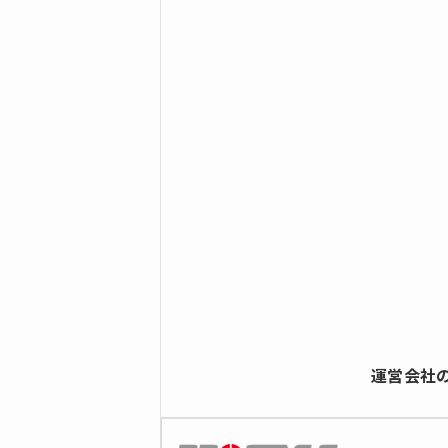
全ての商品
鋼製ねじ込タイプ
鍛鋼製ねじ込タイプ
ステンレス製ねじ込タイプ
鍛鋼製さし込溶接タイプ
ステンレス製さし込溶接タイプ
油圧用ホースアダプター
全ての商品
ホースアダプター
高圧フランジ
全ての商品
角フランジ
運営会社
銅管継手・バルブ
リングジョイント ・フレアージョイント