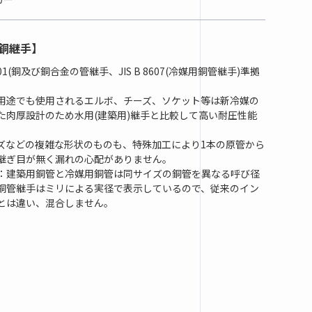
銅継手】
3401(銅及び銅合金の管継手、JIS B 8607(冷媒用銅管継手)準拠
用途でも使用されるエルボ、チーズ、ソケット等は新冷媒の
た肉厚設計のため水用(建築用)継手と比較して高い耐圧性能
ズなどの複雑な形状のものも、特殊加工により1本の原管から
継ぎ目が無く漏れの心配がありません。
：建築用銅管と冷媒用銅管は同サイズの銅管を異なる呼び径
銅管継手はミリによる実径で表示しているので、従来のイン
とは違い、混合しません。