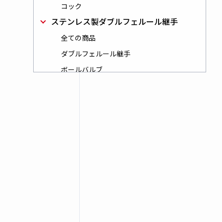
コック
ステンレス製ダブルフェルール継手
全ての商品
ダブルフェルール継手
ボールバルブ
フロート式流量計
全ての商品
フローモニター＆フローインジケーター
フローモニター
高圧用継手
鋼管用くい込み継手
全ての商品
鍛鋼製くい込タイプ
高圧ねじ込み継手