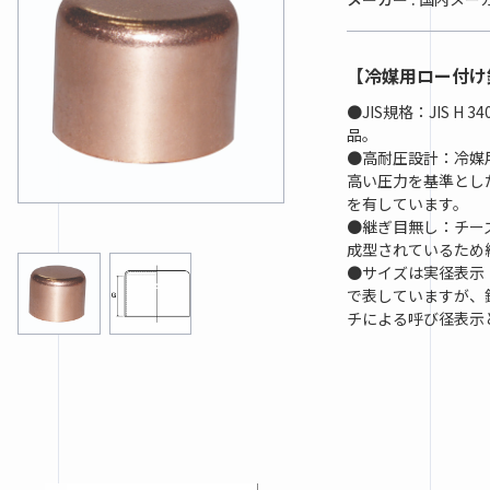
【冷媒用ロー付け
●JIS規格：JIS H 
品。
●高耐圧設計：冷媒
高い圧力を基準とし
を有しています。
●継ぎ目無し：チー
成型されているため
●サイズは実径表示
で表していますが、
チによる呼び径表示