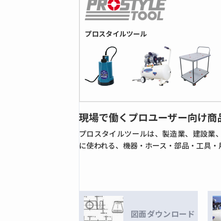
全ての商品
リングジョイント
プロスタイルツール
フレアージョイント(一般機械用)
黄銅製ねじ込み継手
全ての商品
黄銅製ねじ込み継手
黄銅製バルブ
現場で働くプロユーザー向け商
全ての商品
ボールバルブ
プロスタイルツールは、製造業、建設業
に使われる、機器・ホース・部品・工具・
ゲート
コンパクトボールバルブ
黄銅製コック
ニードルバルブ
銅管用くい込み継手
図面ダウンロード