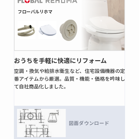
鍛鋼製くい込タイプ
フローバルリホマ
高圧ねじ込み継手
全ての商品
鋼製ねじ込タイプ
鍛鋼製ねじ込タイプ
ステンレス製ねじ込タイプ
おうちを手軽に快適にリフォーム
鍛鋼製さし込溶接タイプ
空調・換気や給排水衛生など、住宅設備機器の定
ステンレス製さし込溶接タイプ
番アイテムから厳選。品質・機能・価格を吟味し
油圧用ホースアダプター
て自社商品化しました。
全ての商品
ホースアダプター
高圧フランジ
図面ダウンロード
全ての商品
角フランジ