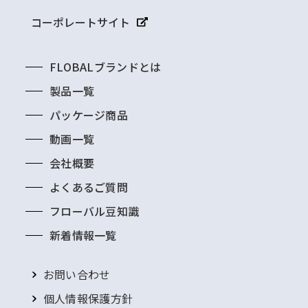
コイル銅管
コーポレートサイト
銅管継手
全ての商品
FLOBALブランドとは
冷媒用ロー付け銅継手
製品一覧
水栓継手
パッケージ商品
青銅製ねじ込継手(NPb処理品)
動画一覧
衛生排水用継手
会社概要
全ての商品
よくあるご質問
クローム継手
フローバル豆知識
空調
新着情報一覧
冷媒継手
全ての商品
お問い合わせ
冷媒用フレアージョイント
個人情報保護方針