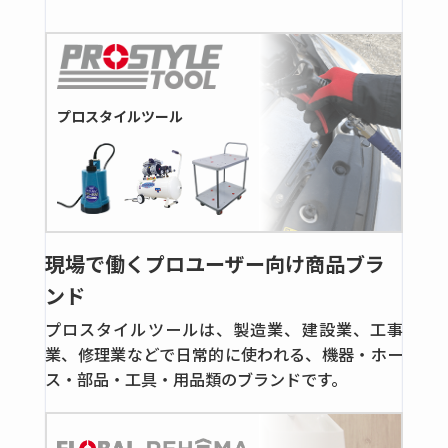
スイングチャッキ
コック
ステンレス製ダブルフェルール継手
プロスタイルツール
全ての商品
ダブルフェルール継手
ボールバルブ
フロート式流量計
全ての商品
現場で働くプロユーザー向け商品ブラ
ンド
フローモニター＆フローインジケーター
フローモニター
プロスタイルツールは、製造業、建設業、工事
業、修理業などで日常的に使われる、機器・ホー
高圧用継手
ス・部品・工具・用品類のブランドです。
鋼管用くい込み継手
全ての商品