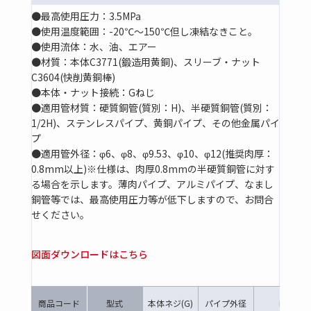
●最高使用圧力：3.5MPa
●使用温度範囲：-20℃～150℃但し凍結なきこと。
●使用流体：水、油、エアー
●材質：本体C3771(鍛造用黄銅)、スリーブ・ナット
C3604(快削黄銅棒)
●本体・ナット接続：Gねじ
●適用管材質：硬質銅管(質別：H)、半硬質銅管(質別：
1/2H)、ステンレスパイプ、黄銅パイプ、その他金属パイ
プ
●適用管外径：φ6、φ8、φ9.53、φ10、φ12(推奨肉厚：
0.8mm以上)※仕様は、肉厚0.8mmの半硬質銅管に対す
る場合を示します。薄肉パイプ、アルミパイプ、なまし
銅管等では、最高使用圧力等が低下しますので、お問合
せください。
図面ダウンロードはこちら
商品コード
型式
本体ネジ(G)
パイプ外径
L