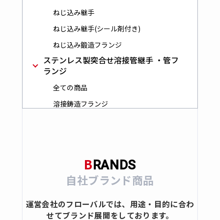
ねじ込み継手
ねじ込み継手(シール剤付き)
ねじ込み鍛造フランジ
ステンレス製突合せ溶接管継手 ・管フ
ランジ
全ての商品
溶接鋳造フランジ
突合せ溶接管継手
ステンレス製バルブ・コック
全ての商品
B
RANDS
ボールバルブ
自社ブランド商品
ゲート
グローブ
運営会社のフローバルでは、用途・目的に合わ
せてブランド展開をしております。
ストレーナ