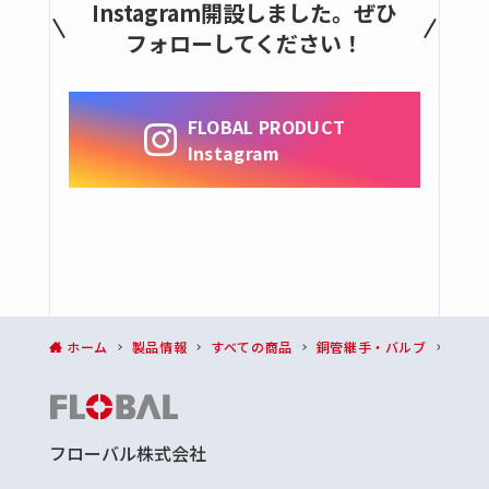
黄銅製コック
Instagram開設しました。ぜひ
フォローしてください！
ニードルバルブ
銅管用くい込み継手
全ての商品
FLOBAL PRODUCT
銅管用くい込み継手(B型)
Instagram
銅管用くい込み継手(B1型)
給水・給湯、排水用継手
フレキ管・継手
全ての商品
フレキパイプ
ホーム
製品情報
すべての商品
銅管継手・バルブ
リン
フレキパイプ用継手
銅管・コイル銅管
全ての商品
フローバル株式会社
銅管