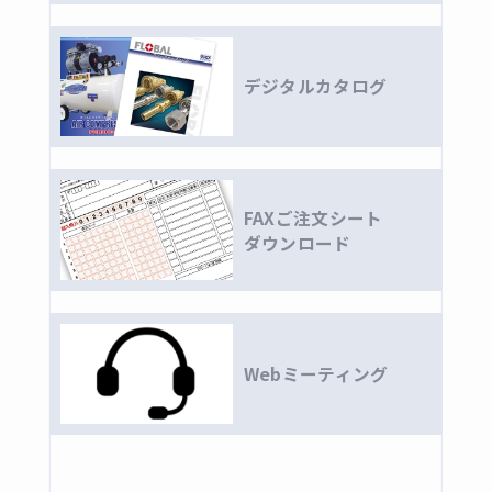
銅管継手・バルブ
リングジョイント ・フレアージョイント
デジタルカタログ
全ての商品
リングジョイント
フレアージョイント(一般機械用)
黄銅製ねじ込み継手
FAXご注文シート
ダウンロード
全ての商品
黄銅製ねじ込み継手
黄銅製バルブ
全ての商品
Webミーティング
ボールバルブ
ゲート
コンパクトボールバルブ